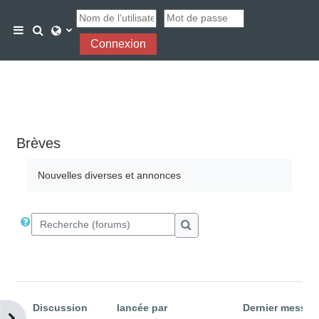
Passer au contenu principal
Activer/désactiver la saisie de recherche
Panneau latéral
Connexion
Brèves
Nouvelles diverses et annonces
Recherche (forums)
Recherche (forums)
Discussion
lancée par
Dernier messag
Statut
Ouvrir le tiroir des blocs