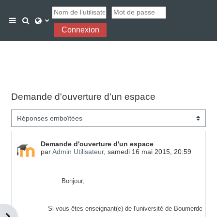
Passer au contenu principal
Activer/désactiver la saisie de recherche
Panneau latéral
Connexion
Demande d'ouverture d'un espace
Type d’affichage
Nombre de réponses : 0
Demande d'ouverture d'un espace
par
Admin Utilisateur
,
samedi 16 mai 2015, 20:59
Bonjour,
Si vous êtes enseignant(e) de l'université de Boumerdes et 
Ouvrir le tiroir des blocs