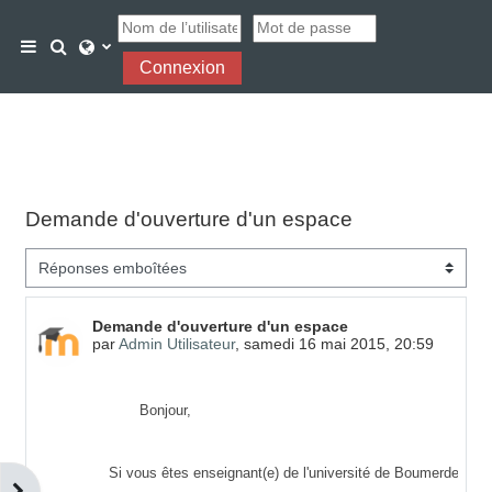
Passer au contenu principal
Activer/désactiver la saisie de recherche
Panneau latéral
Connexion
Demande d'ouverture d'un espace
Type d’affichage
Nombre de réponses : 0
Demande d'ouverture d'un espace
par
Admin Utilisateur
,
samedi 16 mai 2015, 20:59
Bonjour,
Si vous êtes enseignant(e) de l'université de Boumerdes et 
Ouvrir le tiroir des blocs