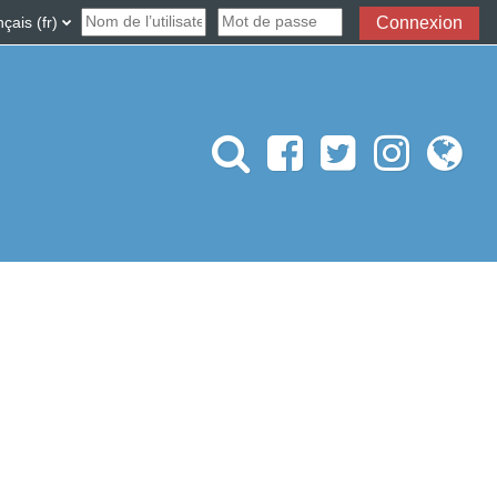
désactiver la saisie de recherche
ais ‎(fr)‎
Connexion