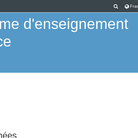
Activer/
Franç
orme d'enseignement
ce
nées