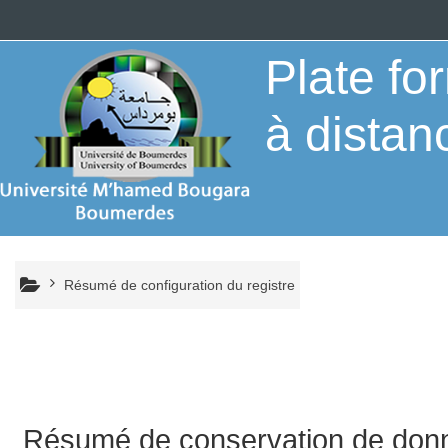
Passer au contenu principal
Plate f
à distan
Résumé de configuration du registre
Résumé de conservation de don