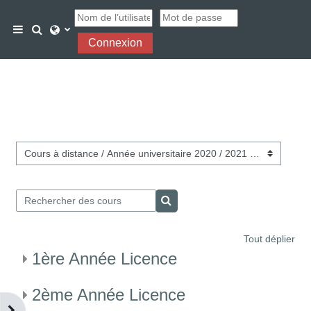
Passer au contenu principal
Activer/désactiver la saisie de recherche
Panneau latéral
Connexion
Catégories de cours
Rechercher des cours
Rechercher des cours
Tout déplier
1ère Année Licence
2ème Année Licence
Ouvrir le tiroir des blocs