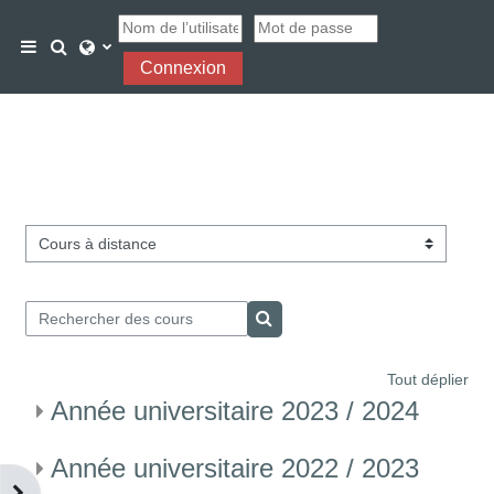
Passer au contenu principal
Activer/désactiver la saisie de recherche
Panneau latéral
Connexion
Catégories de cours
Rechercher des cours
Rechercher des cours
Tout déplier
Année universitaire 2023 / 2024
Année universitaire 2022 / 2023
Ouvrir le tiroir des blocs