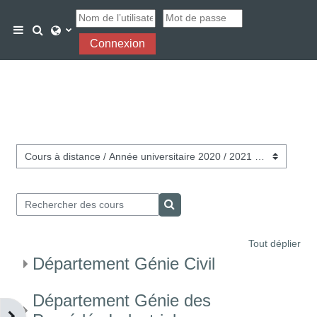
Passer au contenu principal
Activer/désactiver la saisie de recherche
Panneau latéral
Connexion
Catégories de cours
Rechercher des cours
Rechercher des cours
Tout déplier
Département Génie Civil
Département Génie des
Ouvrir le tiroir des blocs