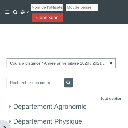
Passer au contenu principal
Activer/désactiver la saisie de recherche
Panneau latéral
Connexion
Catégories de cours
Rechercher des cours
Rechercher des cours
Tout déplier
Département Agronomie
Département Physique
Ouvrir le tiroir des blocs