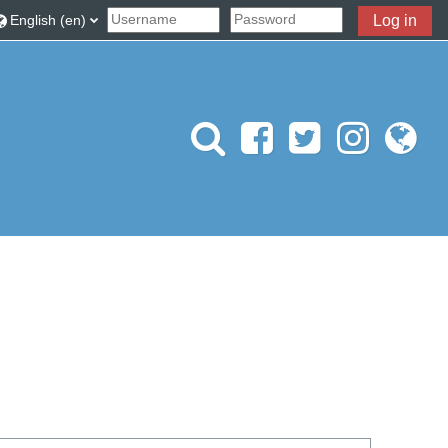
gle search input
English ‎(en)‎
Log in