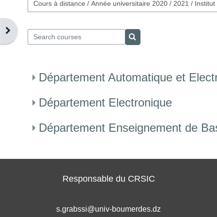
Course categories
Open block drawer
Search courses
Search courses
Département Automatique et Elect
Département Electronique
Département Enseignement de Ba
Responsable du CRSIC
s.grabssi@univ-boumerdes.dz