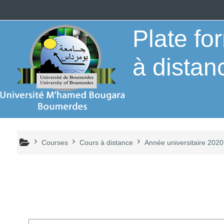
Skip to main content
Plate f
à distan
Courses
Cours à distance
Année universitaire 2020