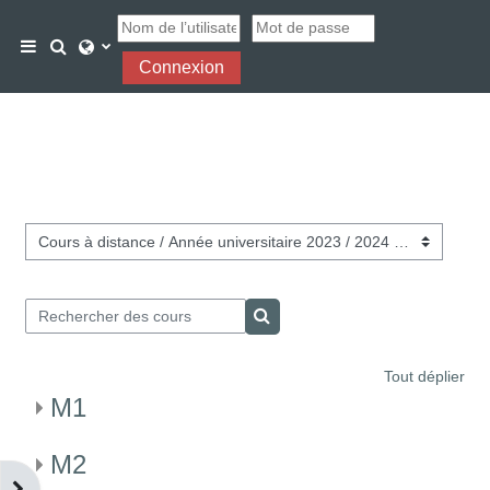
Passer au contenu principal
Activer/désactiver la saisie de recherche
Panneau latéral
Connexion
Catégories de cours
Rechercher des cours
Rechercher des cours
Tout déplier
M1
M2
Ouvrir le tiroir des blocs