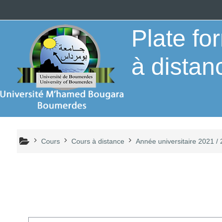
Passer au contenu principal
Plate f
à distan
Cours
Cours à distance
Année universitaire 2021 /