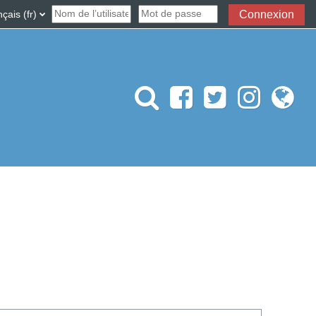
désactiver la saisie de recherche
ais ‎(fr)‎
Connexion