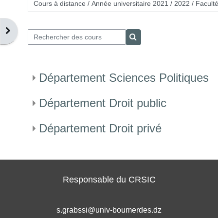
atégories de cours
Ouvrir le tiroir des blocs
Rechercher des cours
Rechercher des cours
Département Sciences Politiques
Département Droit public
Département Droit privé
Responsable du CRSIC
s.grabssi@univ-boumerdes.dz