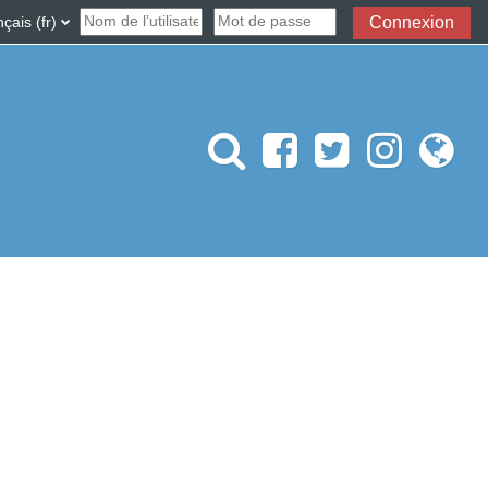
désactiver la saisie de recherche
ais ‎(fr)‎
Connexion