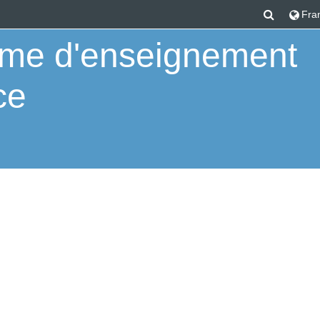
Activer/
Franç
orme d'enseignement
ce