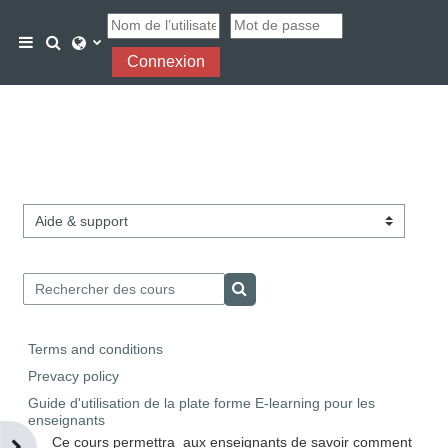
Passer au contenu principal
Activer/désactiver la saisie de recherche
Panneau latéral
Connexion
Catégories de cours
Rechercher des cours
Rechercher des cours
Terms and conditions
Prevacy policy
Guide d'utilisation de la plate forme E-learning pour les
enseignants
Ce cours permettra aux enseignants de savoir comment
Ouvrir le tiroir des blocs