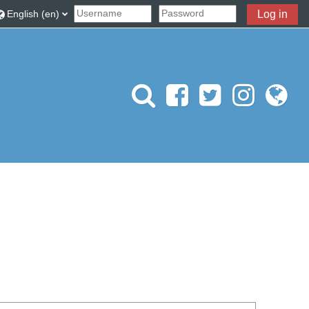
gle search input
English ‎(en)‎
Log in