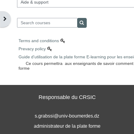
Course categories
Open block drawer
Search courses
Search courses
Terms and conditions
Prevacy policy
Guide d'utilisation de la plate forme E-learning pour les ense
Ce cours permettra aux enseignants de savoir comment créer
forme
Responsable du CRSIC
s.grabssi@univ-boumerdes.dz
administrateur de la plate forme